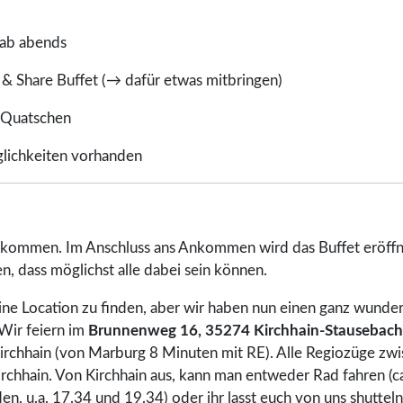
 ab abends
 & Share Buffet (→ dafür etwas mitbringen)
 Quatschen
ichkeiten vorhanden
kommen. Im Anschluss ans Ankommen wird das Buffet eröffn
n, dass möglichst alle dabei sein können.
eine Location zu finden, aber wir haben nun einen ganz wunder
Wir feiern im
Brunnenweg 16, 35274 Kirchhain-Stausebach
Kirchhain (von Marburg 8 Minuten mit RE). Alle Regiozüge zw
irchhain. Von Kirchhain aus, kann man entweder Rad fahren (ca
en, u.a. 17.34 und 19.34) oder ihr lasst euch von uns shuttel