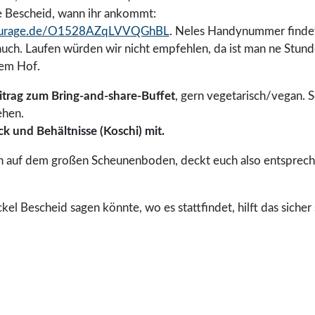
 Bescheid, wann ihr ankommt:
alcourage.de/O1528AZqLVVQGhBL
. Neles Handynummer findet
uch. Laufen würden wir nicht empfehlen, da ist man ne Stun
dem Hof.
itrag zum Bring-and-share-Buffet
, gern vegetarisch/vegan. 
ehen.
ck und Behältnisse (Koschi) mit.
 auf dem großen Scheunenboden, deckt euch also entsprech
l Bescheid sagen könnte, wo es stattfindet, hilft das sicher s