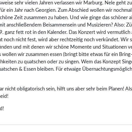
weise sehr vielen Jahren verlassen wir Marburg. Nele geht z
 für ein Jahr nach Georgien. Zum Abschied wollen wir nochmal 
schöne Zeit zusammen zu haben. Und wie ginge das schöner a
it anschließendem Beisammensein und Musizieren? Also: Züc
. ganz fett rot in den Kalender. Das Konzert wird vermutlic
ht noch nicht fest, wird aber rechtzeitig noch verkündet. Wir 
ll finden und mit denen wir schöne Momente und Situationen 
 wollen wir zusammen essen (bringt bitte etwas für ein Bring
chkeiten zu quatschen oder zu singen. Wem das Konzept Singe
Quatschen & Essen bleiben. Für etwaige Übernachtungsmöglich
 nicht obligatorisch sein, hilft uns aber sehr beim Planen! Als
eid!
d!