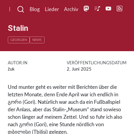
Nachrichten aus dem žukarton
Blog
Lieder
Archiv
Stalin
GEORGIEN
NEWS
AUTOR:IN
VERÖFFENTLICHUNGSDATUM
žuk
2. Juni 2025
Und munter geht es weiter mit Berichten über die
letzten Monate, denn Ende April war ich endlich in
გორი (Gori). Natürlich war auch da ein Fußballspiel
der Anlass, aber das Stalin-„Museum“ stand sowieso
schon länger auf meinem Zettel. Und so fuhr ich also
nach გორი (Gori), eine Stunde nördlich von
თბილისი (Tbilisi) gelegen.