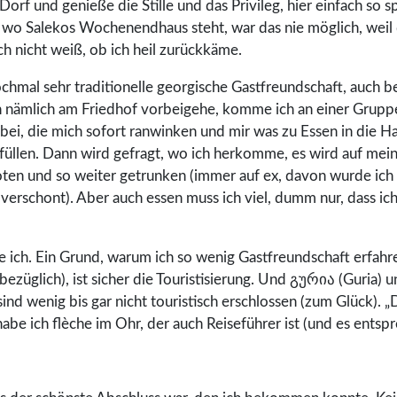
 Dorf und genieße die Stille und das Privileg, hier einfach so 
o Salekos Wochenendhaus steht, war das nie möglich, weil 
ich nicht weiß, ob ich heil zurückkäme.
chmal sehr traditionelle georgische Gastfreundschaft, auch b
ch nämlich am Friedhof vorbeigehe, komme ich an einer Grupp
bei, die mich sofort ranwinken und mir was zu Essen in die 
füllen. Dann wird gefragt, wo ich herkomme, es wird auf mei
ten und so weiter getrunken (immer auf ex, davon wurde ich 
verschont). Aber auch essen muss ich viel, dumm nur, dass ich
ke ich. Ein Grund, warum ich so wenig Gastfreundschaft erfahr
ezüglich), ist sicher die Touristisierung. Und გურია (Guria)
 sind wenig bis gar nicht touristisch erschlossen (zum Glück). 
habe ich flèche im Ohr, der auch Reiseführer ist (und es entspr