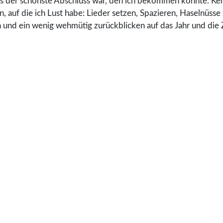
as der schönste Abschluss war, den ich bekommen konnte. Kein
, auf die ich Lust habe: Lieder setzen, Spazieren, Haselnüsse 
 und ein wenig wehmütig zurückblicken auf das Jahr und die Ze