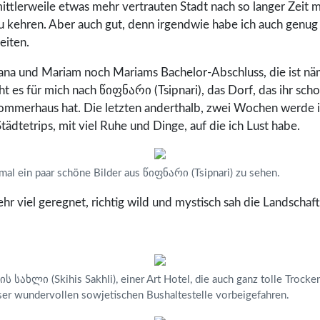
 mittlerweile etwas mehr vertrauten Stadt nach so langer Zeit
u kehren. Aber auch gut, denn irgendwie habe ich auch genug
eiten.
Yana und Mariam noch Mariams Bachelor-Abschluss, die ist näm
 es für mich nach წიფნარი (Tsipnari), das Dorf, das ihr sch
ommerhaus hat. Die letzten anderthalb, zwei Wochen werde i
tädtetrips, mit viel Ruhe und Dinge, auf die ich Lust habe.
al ein paar schöne Bilder aus წიფნარი (Tsipnari) zu sehen.
ehr viel geregnet, richtig wild und mystisch sah die Landschaft
ის სახლი (Skihis Sakhli), einer Art Hotel, die auch ganz tolle Trock
ser wundervollen sowjetischen Bushaltestelle vorbeigefahren.