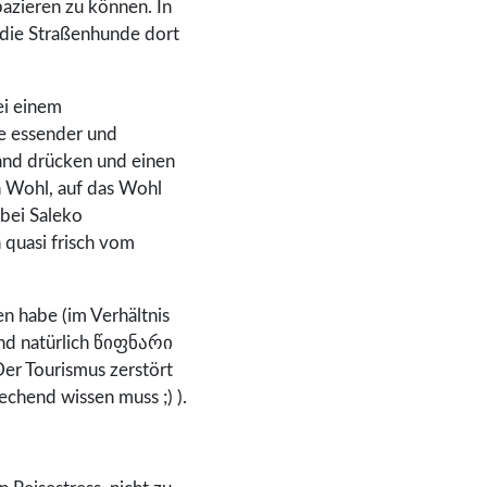
spazieren zu können. In
die Straßenhunde dort
ei einem
e essender und
Hand drücken und einen
n Wohl, auf das Wohl
bei Saleko
 quasi frisch vom
en habe (im Verhältnis
 und natürlich წიფნარი
„Der Tourismus zerstört
echend wissen muss ;) ).