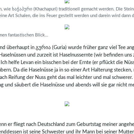
, wie ხაჭაპური (Khachapuri) traditionell gemacht werden. Die Stein
eine Art Schalen, die ins Feuer gestellt werden und darein wird dann d
nen fantastischen Blick…
nd überhaupt in გურია (Guria) wurde früher ganz viel Tee a
aselnüssen und zurzeit ist Haselnussernte (wir befinden uns z
ch helfe Levan ein bisschen bei der Ernte (er pflückt die Nü
ern. Da die Haselnüsse ja in so einer Art Halterung stecken, 
ach Reifung der Nuss geht das mal leichter und mal schwerer
ag und säubert die Haselnüsse und abends will sie gar nicht me
enn er fliegt nach Deutschland zum Geburtstag meiner angehe
ddessen ist seine Schwester und ihr Mann bei seiner Mutter